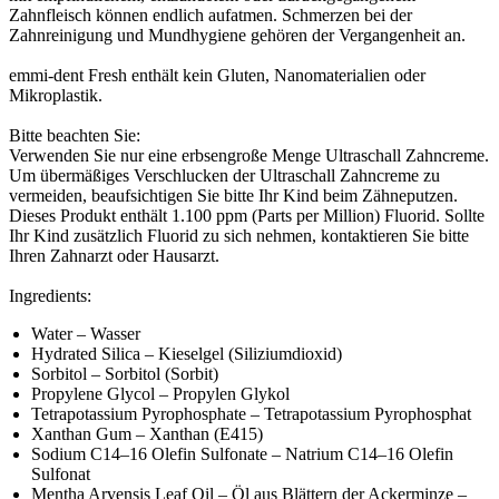
Zahnfleisch können endlich aufatmen. Schmerzen bei der
Zahnreinigung und Mundhygiene gehören der Vergangenheit an.
emmi-dent Fresh enthält kein Gluten, Nanomaterialien oder
Mikroplastik.
Bitte beachten Sie:
Verwenden Sie nur eine erbsengroße Menge Ultraschall Zahncreme.
Um übermäßiges Verschlucken der Ultraschall Zahncreme zu
vermeiden, beaufsichtigen Sie bitte Ihr Kind beim Zähneputzen.
Dieses Produkt enthält 1.100 ppm (Parts per Million) Fluorid. Sollte
Ihr Kind zusätzlich Fluorid zu sich nehmen, kontaktieren Sie bitte
Ihren Zahnarzt oder Hausarzt.
Ingredients:
Water – Wasser
Hydrated Silica – Kieselgel (Siliziumdioxid)
Sorbitol – Sorbitol (Sorbit)
Propylene Glycol – Propylen Glykol
Tetrapotassium Pyrophosphate – Tetrapotassium Pyrophosphat
Xanthan Gum – Xanthan (E415)
Sodium C14–16 Olefin Sulfonate – Natrium C14–16 Olefin
Sulfonat
Mentha Arvensis Leaf Oil – Öl aus Blättern der Ackerminze –