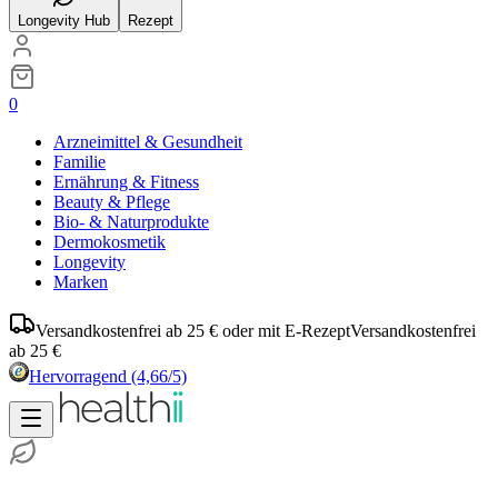
Longevity Hub
Rezept
0
Arzneimittel & Gesundheit
Familie
Ernährung & Fitness
Beauty & Pflege
Bio- & Naturprodukte
Dermokosmetik
Longevity
Marken
Versandkostenfrei ab 25 € oder mit E-Rezept
Versandkostenfrei
ab 25 €
Hervorragend
(4,66/5)