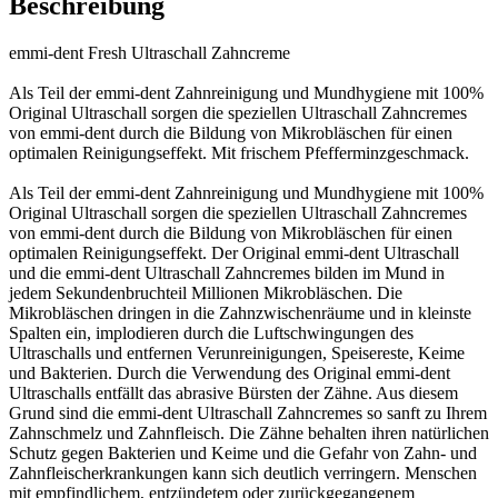
Beschreibung
emmi-dent Fresh Ultraschall Zahncreme
Als Teil der emmi-dent Zahnreinigung und Mundhygiene mit 100%
Original Ultraschall sorgen die speziellen Ultraschall Zahncremes
von emmi-dent durch die Bildung von Mikrobläschen für einen
optimalen Reinigungseffekt. Mit frischem Pfefferminzgeschmack.
Als Teil der emmi-dent Zahnreinigung und Mundhygiene mit 100%
Original Ultraschall sorgen die speziellen Ultraschall Zahncremes
von emmi-dent durch die Bildung von Mikrobläschen für einen
optimalen Reinigungseffekt. Der Original emmi-dent Ultraschall
und die emmi-dent Ultraschall Zahncremes bilden im Mund in
jedem Sekundenbruchteil Millionen Mikrobläschen. Die
Mikrobläschen dringen in die Zahnzwischenräume und in kleinste
Spalten ein, implodieren durch die Luftschwingungen des
Ultraschalls und entfernen Verunreinigungen, Speisereste, Keime
und Bakterien. Durch die Verwendung des Original emmi-dent
Ultraschalls entfällt das abrasive Bürsten der Zähne. Aus diesem
Grund sind die emmi-dent Ultraschall Zahncremes so sanft zu Ihrem
Zahnschmelz und Zahnfleisch. Die Zähne behalten ihren natürlichen
Schutz gegen Bakterien und Keime und die Gefahr von Zahn- und
Zahnfleischerkrankungen kann sich deutlich verringern. Menschen
mit empfindlichem, entzündetem oder zurückgegangenem