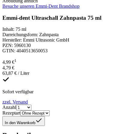
Abbildung ähnlich
Besuche unseren Emmi-Dent Brandshop
Emmi-dent Ultraschall Zahnpasta 75 ml
Inhalt
:
75 ml
Darreichungsform
:
Zahnpasta
Hersteller
:
Emmi Ultrasonic GmbH
PZN
:
5960130
GTIN
:
4040513650053
1
4,99 €
4,79 €
63,87 € / Liter
Sofort verfügbar
zzgl. Versand
Anzahl
Rezeptart
In den Warenkorb