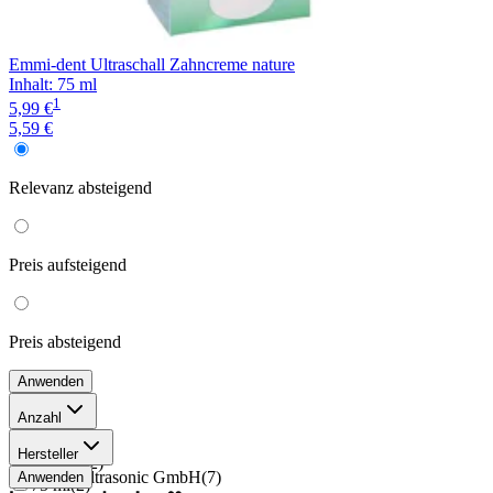
Emmi-dent Ultraschall Zahncreme nature
Inhalt
:
75 ml
1
5,99 €
5,59 €
Relevanz
absteigend
Preis
aufsteigend
Preis
absteigend
Anwenden
Anzahl
3 Stück
(
2
)
Hersteller
2 Stück
(
2
)
Emmi Ultrasonic GmbH
(
7
)
Anwenden
75 ml
(
2
)