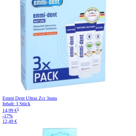
Emmi Dent Ultras Zcr 3natu
Inhalt
:
3 Stück
1
14,99 €
-17%
12,49 €