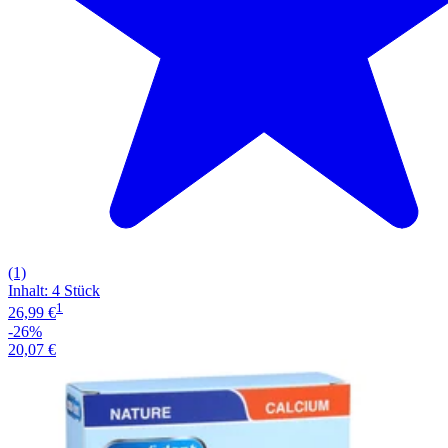
(1)
Inhalt
:
4 Stück
1
26,99 €
-26%
20,07 €