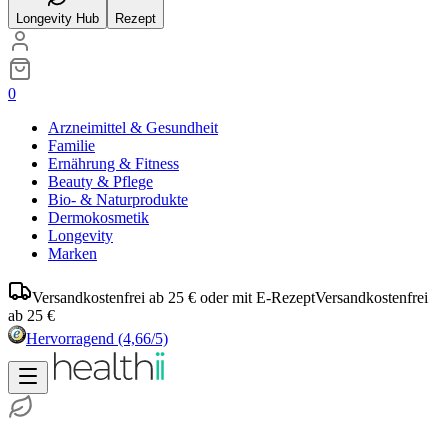
Longevity Hub
Rezept
0
Arzneimittel & Gesundheit
Familie
Ernährung & Fitness
Beauty & Pflege
Bio- & Naturprodukte
Dermokosmetik
Longevity
Marken
Versandkostenfrei ab 25 € oder mit E-Rezept
Versandkostenfrei
ab 25 €
Hervorragend
(4,66/5)