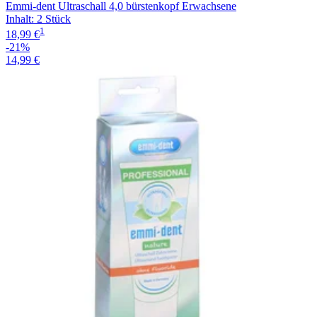
Emmi-dent Ultraschall 4,0 bürstenkopf Erwachsene
Inhalt
:
2 Stück
1
18,99 €
-21%
14,99 €