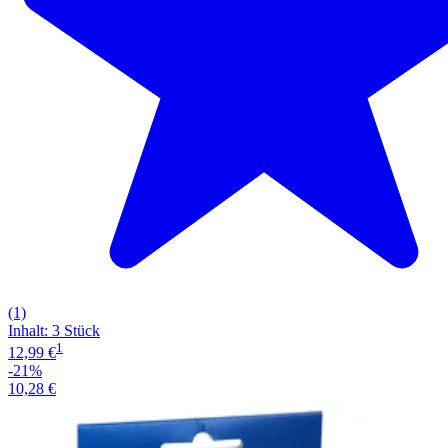
(1)
Inhalt
:
3 Stück
1
12,99 €
-21%
10,28 €