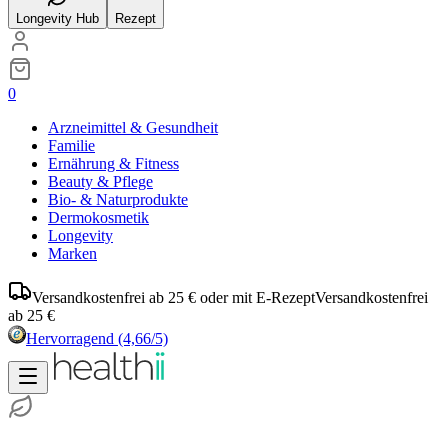
Longevity Hub
Rezept
0
Arzneimittel & Gesundheit
Familie
Ernährung & Fitness
Beauty & Pflege
Bio- & Naturprodukte
Dermokosmetik
Longevity
Marken
Versandkostenfrei ab 25 € oder mit E-Rezept
Versandkostenfrei
ab 25 €
Hervorragend
(4,66/5)