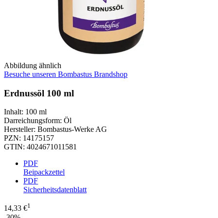
Abbildung ähnlich
Besuche unseren Bombastus Brandshop
Erdnussöl 100 ml
Inhalt
:
100 ml
Darreichungsform
:
Öl
Hersteller
:
Bombastus-Werke AG
PZN
:
14175157
GTIN
:
4024671011581
PDF
Beipackzettel
PDF
Sicherheitsdatenblatt
1
14,33 €
-30%