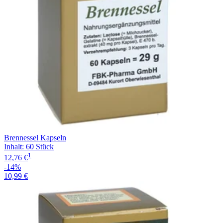
Brennessel Kapseln
Inhalt
:
60 Stück
1
12,76 €
-14%
10,99 €