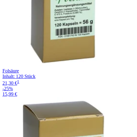
Folsäure
Inhalt
:
120 Stück
1
21,30 €
-25%
15,99 €