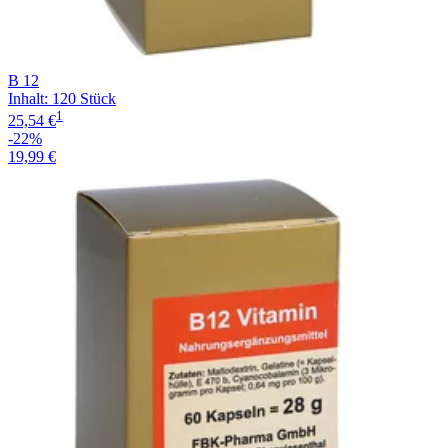
B 12
Inhalt
:
120 Stück
1
25,54 €
-22%
19,99 €