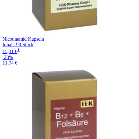
Nicotinamid Kapseln
Inhalt
:
90 Stück
1
15,31 €
-23%
11,74 €