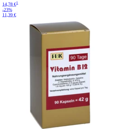
1
14,78 €
-23%
11,39 €