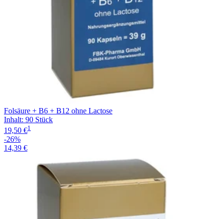
Folsäure + B6 + B12 ohne Lactose
Inhalt
:
90 Stück
1
19,50 €
-26%
14,39 €