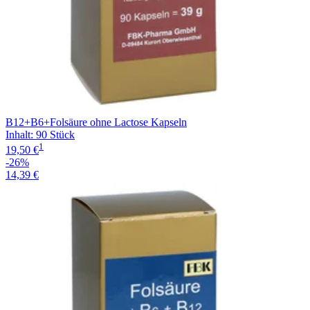
B12+B6+Folsäure ohne Lactose Kapseln
Inhalt
:
90 Stück
1
19,50 €
-26%
14,39 €