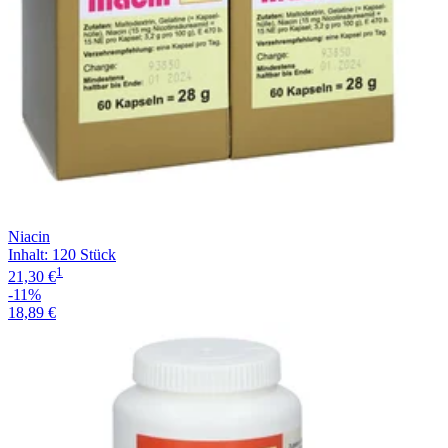
Niacin
Inhalt
:
120 Stück
1
21,30 €
-11%
18,89 €