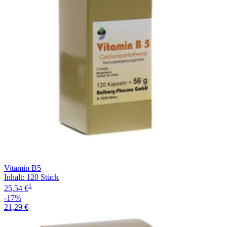
Vitamin B5
Inhalt
:
120 Stück
1
25,54 €
-17%
21,29 €