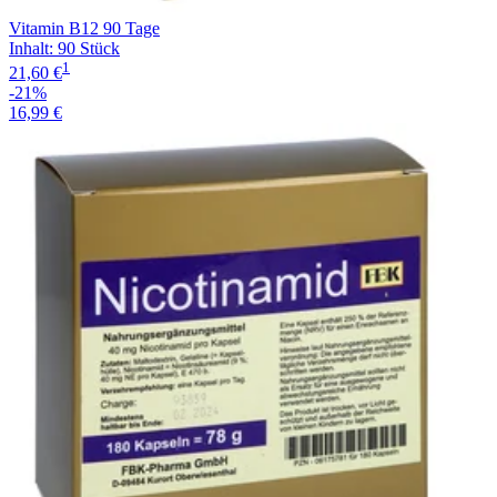
Vitamin B12 90 Tage
Inhalt
:
90 Stück
1
21,60 €
-21%
16,99 €