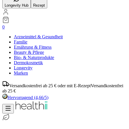
Longevity Hub
Rezept
0
Arzneimittel & Gesundheit
Familie
Ernährung & Fitness
Beauty & Pflege
Bio- & Naturprodukte
Dermokosmetik
Longevity
Marken
Versandkostenfrei ab 25 € oder mit E-Rezept
Versandkostenfrei
ab 25 €
Hervorragend
(4,66/5)