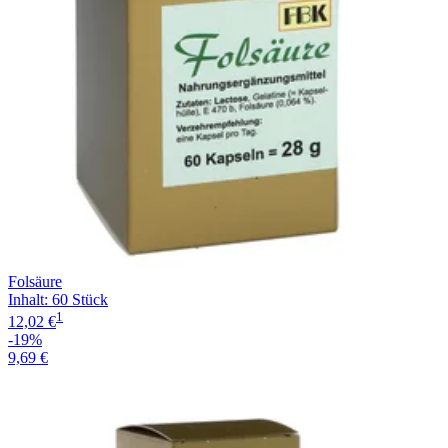
Folsäure
Inhalt
:
60 Stück
1
12,02 €
-19%
9,69 €