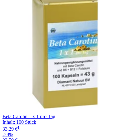
Filterung
Beta Carotin 1 x 1 pro Tag
Inhalt
:
100 Stück
1
33,29 €
-29%