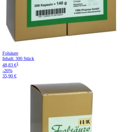
Folsäure
Inhalt
:
300 Stück
1
48,83 €
-26%
35,90 €