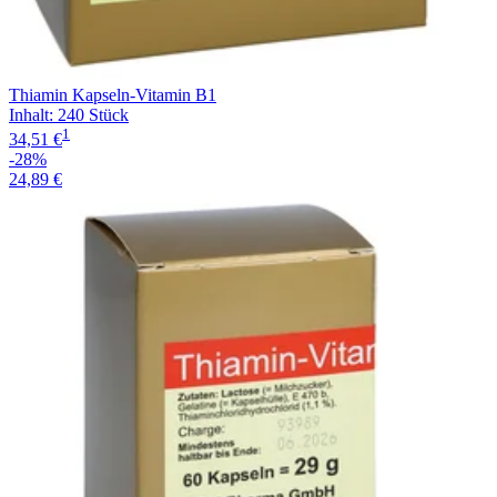
Thiamin Kapseln-Vitamin B1
Inhalt
:
240 Stück
1
34,51 €
-28%
24,89 €