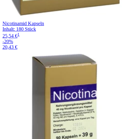
Nicotinamid Kapseln
Inhalt
:
180 Stück
1
25,54 €
-20%
20,43 €