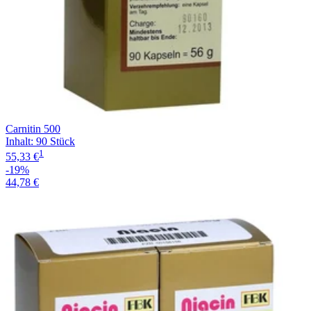
Carnitin 500
Inhalt
:
90 Stück
1
55,33 €
-19%
44,78 €