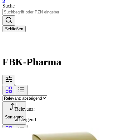
0
Suche
Schließen
FBK-Pharma
Relevanz
:
Sortierung
absteigend