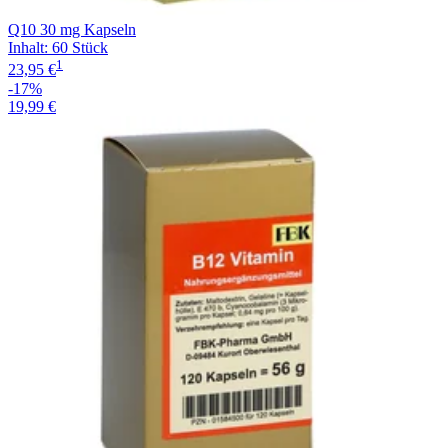
Q10 30 mg Kapseln
Inhalt
:
60 Stück
1
23,95 €
-17%
19,99 €