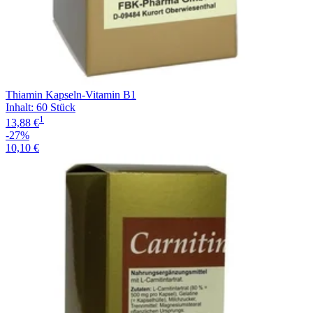
Thiamin Kapseln-Vitamin B1
Inhalt
:
60 Stück
1
13,88 €
-27%
10,10 €