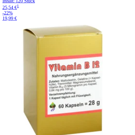
Inhalt
:
120 Stück
1
25,54 €
-22%
19,99 €