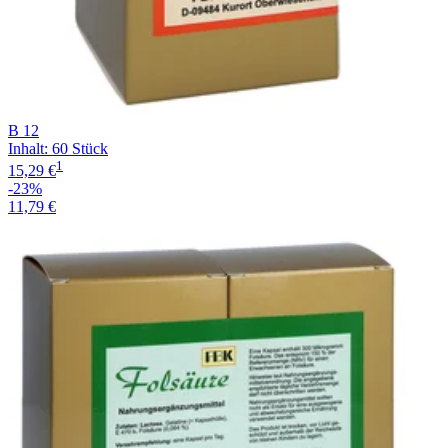
B 12
Inhalt
:
60 Stück
1
15,29 €
-23%
11,79 €