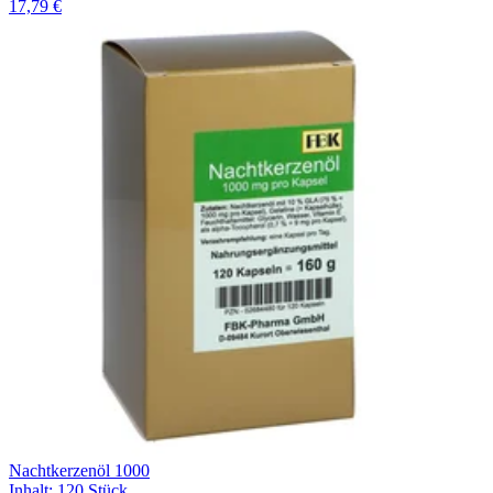
17,79 €
Nachtkerzenöl 1000
Inhalt
:
120 Stück