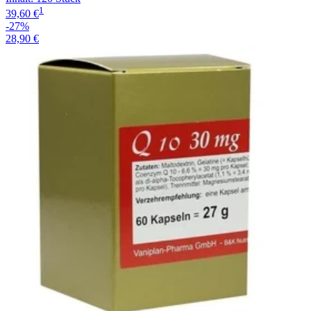
1
39,60 €
-27%
28,90 €