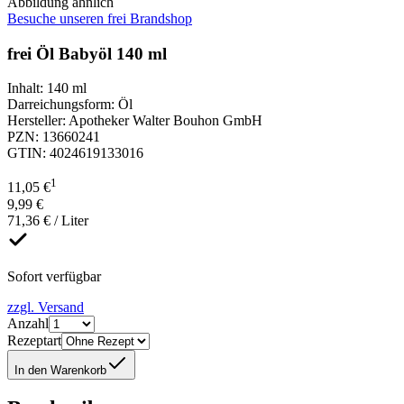
Abbildung ähnlich
Besuche unseren frei Brandshop
frei Öl Babyöl 140 ml
Inhalt
:
140 ml
Darreichungsform
:
Öl
Hersteller
:
Apotheker Walter Bouhon GmbH
PZN
:
13660241
GTIN
:
4024619133016
1
11,05 €
9,99 €
71,36 € / Liter
Sofort verfügbar
zzgl. Versand
Anzahl
Rezeptart
In den Warenkorb