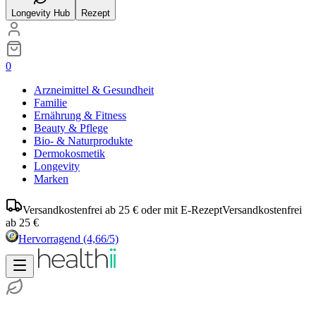
Longevity Hub
Rezept
0
Arzneimittel & Gesundheit
Familie
Ernährung & Fitness
Beauty & Pflege
Bio- & Naturprodukte
Dermokosmetik
Longevity
Marken
Versandkostenfrei ab 25 € oder mit E-Rezept
Versandkostenfrei
ab 25 €
Hervorragend
(4,66/5)