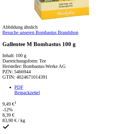
Abbildung ähnlich
Besuche unseren Bombastus Brandshop
Gallentee M Bombastus 100 g
Inhalt
:
100 g
Darreichungsform
:
Tee
Hersteller
:
Bombastus-Werke AG
PZN
:
5466944
GTIN
:
4024671014391
PDF
Beipackzettel
1
9,49 €
-12%
8,39 €
83,90 € / kg