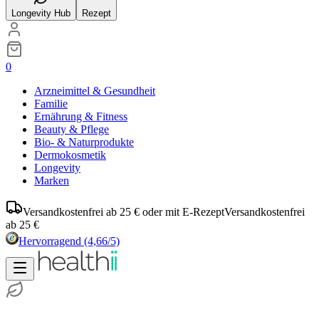
Longevity Hub
Rezept
0
Arzneimittel & Gesundheit
Familie
Ernährung & Fitness
Beauty & Pflege
Bio- & Naturprodukte
Dermokosmetik
Longevity
Marken
Versandkostenfrei ab 25 € oder mit E-Rezept
Versandkostenfrei
ab 25 €
Hervorragend
(4,66/5)