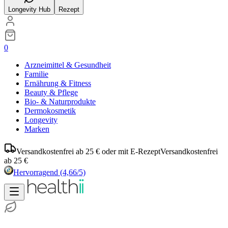
Longevity Hub
Rezept
0
Arzneimittel & Gesundheit
Familie
Ernährung & Fitness
Beauty & Pflege
Bio- & Naturprodukte
Dermokosmetik
Longevity
Marken
Versandkostenfrei ab 25 € oder mit E-Rezept
Versandkostenfrei
ab 25 €
Hervorragend
(4,66/5)