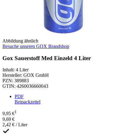
Abbildung ähnlich
Besuche unseren GOX Brandshop
Gox Sauerstoff Med Einzeld 4 Liter
Inhalt
:
4 Liter
Hersteller
:
GOX GmbH
PZN
:
389883
GTIN
:
4260036660043
PDF
Beipackzettel
1
9,95 €
9,69 €
2,42 € / Liter