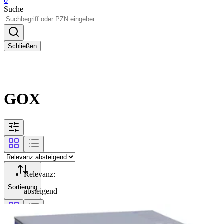
0
Suche
Schließen
GOX
Relevanz
:
Sortierung
absteigend