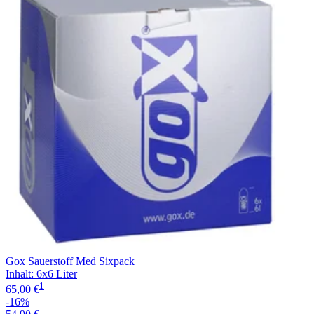
Filterung
Gox Sauerstoff Med Sixpack
Inhalt
:
6x6 Liter
1
65,00 €
-16%