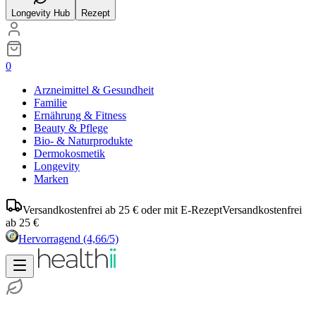
Longevity Hub
Rezept
0
Arzneimittel & Gesundheit
Familie
Ernährung & Fitness
Beauty & Pflege
Bio- & Naturprodukte
Dermokosmetik
Longevity
Marken
Versandkostenfrei ab 25 € oder mit E-Rezept
Versandkostenfrei
ab 25 €
Hervorragend
(4,66/5)