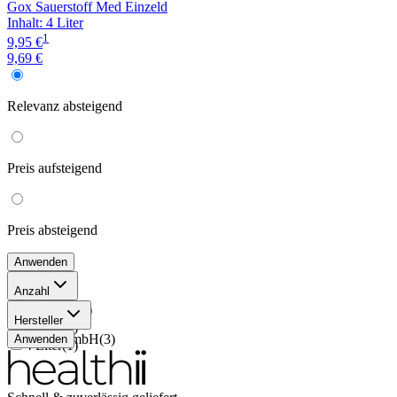
Gox Sauerstoff Med Einzeld
Inhalt
:
4 Liter
1
9,95 €
9,69 €
Relevanz
absteigend
Preis
aufsteigend
Preis
absteigend
Anwenden
Anzahl
6x6 Liter
(
1
)
Hersteller
6 Liter
(
1
)
GOX GmbH
(
3
)
Anwenden
4 Liter
(
1
)