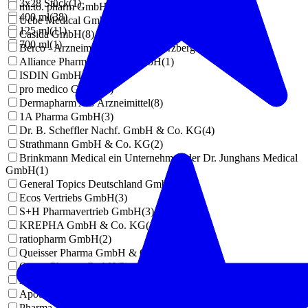
3x28 Stück
(
1
)
mi.to. pharm GmbH
(
2
)
400 ml
(
38
)
Uebe Medical GmbH
(
2
)
125 ml
(
11
)
Casida GmbH
(
8
)
700 ml
(
1
)
Berco - Arzneimittel, Gottfried Herzberg GmbH
(
3
)
Alliance Pharmaceuticals GmbH
(
1
)
ISDIN GmbH
(
13
)
pro medico GmbH
(
2
)
Dermapharm AG Arzneimittel
(
8
)
1A Pharma GmbH
(
3
)
Dr. B. Scheffler Nachf. GmbH & Co. KG
(
4
)
Strathmann GmbH & Co. KG
(
2
)
Brinkmann Medical ein Unternehmen der Dr. Junghans Medical
GmbH
(
1
)
General Topics Deutschland GmbH
(
4
)
Ecos Vertriebs GmbH
(
3
)
S+H Pharmavertrieb GmbH
(
3
)
KREPHA GmbH & Co. KG
(
12
)
ratiopharm GmbH
(
2
)
Queisser Pharma GmbH & Co. KG
(
8
)
Ocean Pharma GmbH
(
3
)
Avitale GmbH
(
2
)
Apotheker Walter Bouhon GmbH
(
4
)
Pharma Peter GmbH
(
4
)