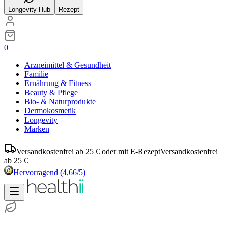
Longevity Hub
Rezept
0
Arzneimittel & Gesundheit
Familie
Ernährung & Fitness
Beauty & Pflege
Bio- & Naturprodukte
Dermokosmetik
Longevity
Marken
Versandkostenfrei ab 25 € oder mit E-Rezept
Versandkostenfrei
ab 25 €
Hervorragend
(4,66/5)