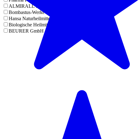
ALMIRALL HERMAL GmbH
(
1
)
Bombastus-Werke AG
(
1
)
Hansa Naturheilmittel GmbH
(
3
)
Biologische Heilmittel Heel GmbH
(
1
)
BEURER GmbH Gesundheit und Wohlbefinden
(
1
)