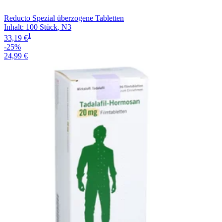
Reducto Spezial überzogene Tabletten
Inhalt
:
100 Stück
,
N3
1
33,19 €
-25%
24,99 €