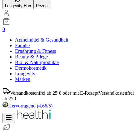
Longevity Hub
Rezept
0
Arzneimittel & Gesundheit
Familie
Ernährung & Fitness
Beauty & Pflege
Bio- & Naturprodukte
Dermokosmetik
Longevity
Marken
Versandkostenfrei ab 25 € oder mit E-Rezept
Versandkostenfrei
ab 25 €
Hervorragend
(4,66/5)