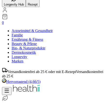
Longevity Hub
Rezept
0
Arzneimittel & Gesundheit
Familie
Ernährung & Fitness
Beauty & Pflege
Bio- & Naturprodukte
Dermokosmetik
Longevity
Marken
Versandkostenfrei ab 25 € oder mit E-Rezept
Versandkostenfrei
ab 25 €
Hervorragend
(4,66/5)