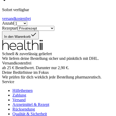
Sofort verfügbar
versandkostenfrei
Anzahl
Rezeptart
In den Warenkorb
Schnell & zuverlässig geliefert
Wir liefern deine Bestellung sicher und
pünktlich
mit
DHL
.
Versandkostenfrei
ab
25
€
Bestellwert. Darunter nur
2,90
€
.
Deine Bedürfnisse im Fokus
Wir prüfen für dich wirklich
jede
Bestellung pharmazeutisch.
Service
Hilfethemen
Zahlung
Versand
Arzneimittel & Rezept
Rücksendung
Qualität & Sicherheit