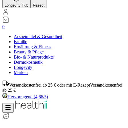
Longevity Hub
Rezept
0
Arzneimittel & Gesundheit
Familie
Ernährung & Fitness
Beauty & Pflege
Bio- & Naturprodukte
Dermokosmetik
Longevity
Marken
Versandkostenfrei ab 25 € oder mit E-Rezept
Versandkostenfrei
ab 25 €
Hervorragend
(4,66/5)