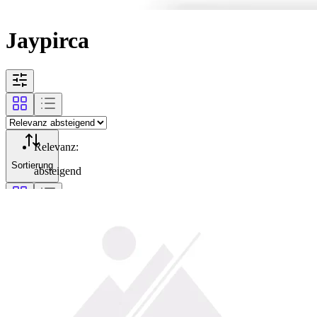
Jaypirca
Relevanz
:
Sortierung
absteigend
Filterung