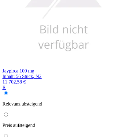
Jaypirca 100 mg
Inhalt
:
56 Stück
,
N2
11.702,58 €
R
Relevanz
absteigend
Preis
aufsteigend