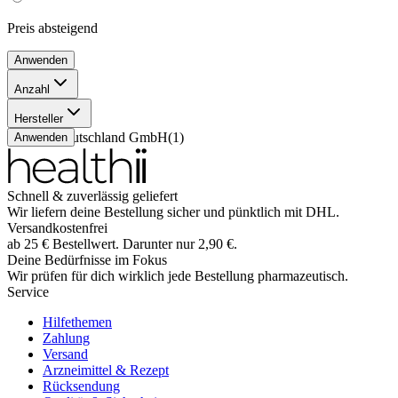
Preis
absteigend
Anwenden
Anzahl
56 Stück
(
1
)
Hersteller
Lilly Deutschland GmbH
(
1
)
Anwenden
Schnell & zuverlässig geliefert
Wir liefern deine Bestellung sicher und
pünktlich
mit
DHL
.
Versandkostenfrei
ab
25
€
Bestellwert. Darunter nur
2,90
€
.
Deine Bedürfnisse im Fokus
Wir prüfen für dich wirklich
jede
Bestellung pharmazeutisch.
Service
Hilfethemen
Zahlung
Versand
Arzneimittel & Rezept
Rücksendung