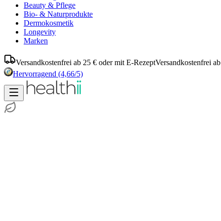
Beauty & Pflege
Bio- & Naturprodukte
Dermokosmetik
Longevity
Marken
Versandkostenfrei ab 25 € oder mit E-Rezept
Versandkostenfrei ab
Hervorragend
(4,66/5)