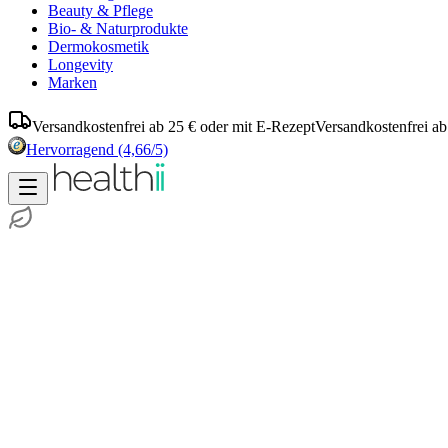
Beauty & Pflege
Bio- & Naturprodukte
Dermokosmetik
Longevity
Marken
Versandkostenfrei ab 25 € oder mit E-Rezept
Versandkostenfrei ab
Hervorragend
(4,66/5)