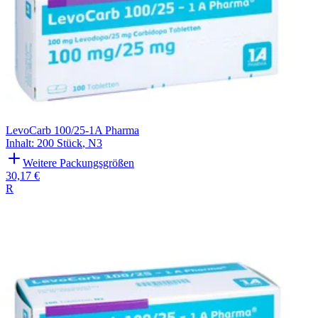
LevoCarb 100/25-1A Pharma
Inhalt
:
200 Stück
,
N3
Weitere Packungsgrößen
30,17 €
R