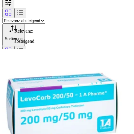
Relevanz
:
Sortierung
absteigend
Filterung