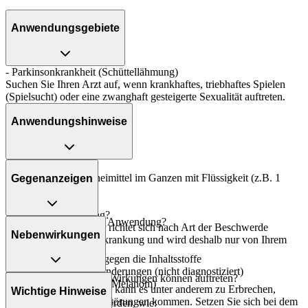
Anwendungsgebiete
- Parkinsonkrankheit (Schüttellähmung)
Suchen Sie Ihren Arzt auf, wenn krankhaftes, triebhaftes Spielen
(Spielsucht) oder eine zwanghaft gesteigerte Sexualität auftreten.
Anwendungshinweise
Art der Anwendung?
Nehmen Sie das Arzneimittel im Ganzen mit Flüssigkeit (z.B. 1
Gegenanzeigen
Glas Wasser) ein.
Dauer der Anwendung?
Was spricht gegen eine Anwendung?
Die Anwendungsdauer richtet sich nach Art der Beschwerde
Nebenwirkungen
und/oder Dauer der Erkrankung und wird deshalb nur von Ihrem
Immer:
Arzt bestimmt.
- Überempfindlichkeit gegen die Inhaltsstoffe
- Verdächtige Hautveränderungen (nicht diagnostiziert)
Überdosierung?
Welche unerwünschten Wirkungen können auftreten?
- Schwarzer Hautkrebs (Melanom)
Bei einer Überdosierung kann es unter anderem zu Erbrechen,
Wichtige Hinweise
- Engwinkelglaukom
Verwirrtheit und Schlafstörungen kommen. Setzen Sie sich bei dem
- Magen-Darm-Beschwerden, wie: