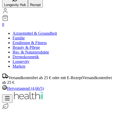
Longevity Hub
Rezept
0
Arzneimittel & Gesundheit
Familie
Ernährung & Fitness
Beauty & Pflege
Bio- & Naturprodukte
Dermokosmetik
Longevity
Marken
Versandkostenfrei ab 25 € oder mit E-Rezept
Versandkostenfrei
ab 25 €
Hervorragend
(4,66/5)