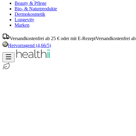
Beauty & Pflege
Bio- & Naturprodukte
Dermokosmetik
Longevity
Marken
Versandkostenfrei ab 25 € oder mit E-Rezept
Versandkostenfrei ab
Hervorragend
(4,66/5)