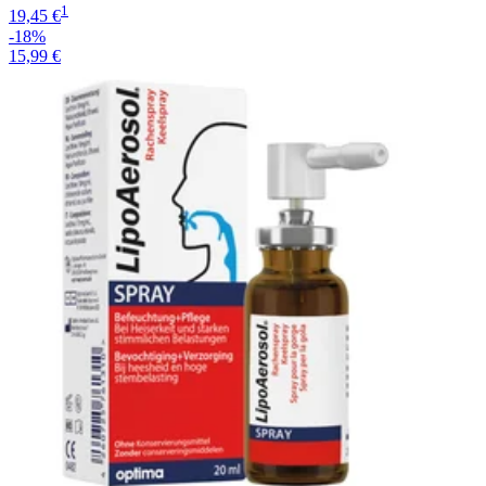
1
19,45 €
-18%
15,99 €