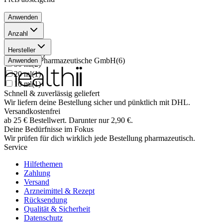
Anwenden
Anzahl
250 ml
(
1
)
Hersteller
500 ml
(
1
)
Optima Pharmazeutische GmbH
(
6
)
Anwenden
50 ml
(
2
)
20 ml
(
1
)
10 ml
(
1
)
Schnell & zuverlässig geliefert
Wir liefern deine Bestellung sicher und
pünktlich
mit
DHL
.
Versandkostenfrei
ab
25
€
Bestellwert. Darunter nur
2,90
€
.
Deine Bedürfnisse im Fokus
Wir prüfen für dich wirklich
jede
Bestellung pharmazeutisch.
Service
Hilfethemen
Zahlung
Versand
Arzneimittel & Rezept
Rücksendung
Qualität & Sicherheit
Datenschutz