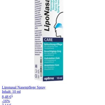
Filterung
Liponasal Nasenpflege Spray
Inhalt
:
10 ml
1
8,48 €
-16%