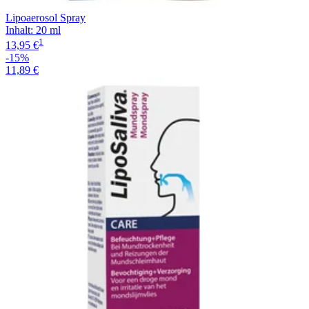
Lipoaerosol Spray
Inhalt
:
20 ml
1
13,95 €
-15%
11,89 €