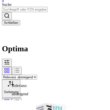
0
Suche
Schließen
Optima
Relevanz
:
Sortierung
absteigend