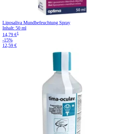
Liposaliva Mundbefeuchtung Spray
Inhalt
:
50 ml
1
14,79 €
-15%
12,59 €