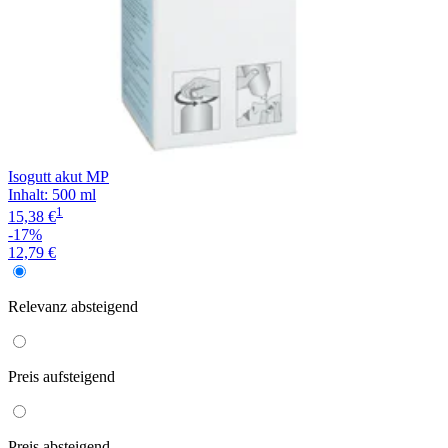
Isogutt akut MP
Inhalt
:
500 ml
1
15,38 €
-17%
12,79 €
Relevanz
absteigend
Preis
aufsteigend
Preis
absteigend