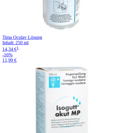
Tima Oculav Lösung
Inhalt
:
250 ml
1
14,34 €
-16%
11,99 €