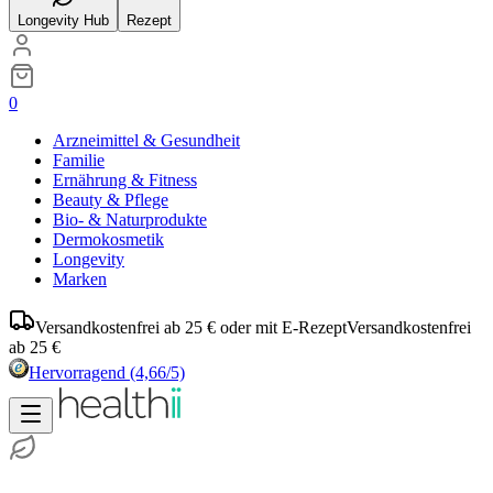
Longevity Hub
Rezept
0
Arzneimittel & Gesundheit
Familie
Ernährung & Fitness
Beauty & Pflege
Bio- & Naturprodukte
Dermokosmetik
Longevity
Marken
Versandkostenfrei ab 25 € oder mit E-Rezept
Versandkostenfrei
ab 25 €
Hervorragend
(4,66/5)