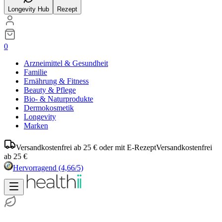
Longevity Hub
Rezept
0
Arzneimittel & Gesundheit
Familie
Ernährung & Fitness
Beauty & Pflege
Bio- & Naturprodukte
Dermokosmetik
Longevity
Marken
Versandkostenfrei ab 25 € oder mit E-Rezept
Versandkostenfrei
ab 25 €
Hervorragend
(4,66/5)