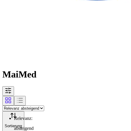
MaiMed
Relevanz
:
Sortierung
absteigend