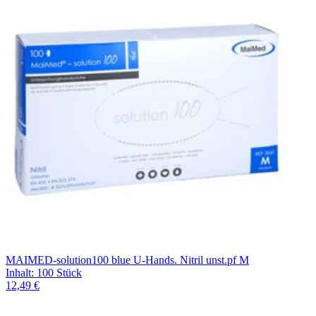
MAIMED-solution100 blue U-Hands. Nitril unst.pf M
Inhalt
:
100 Stück
12,49 €