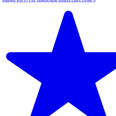
Maimed grip Pf Unt. Handschuhe unsteril Latex Größe S