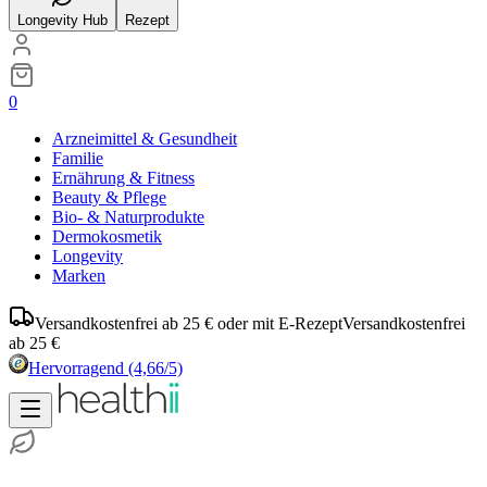
Longevity Hub
Rezept
0
Arzneimittel & Gesundheit
Familie
Ernährung & Fitness
Beauty & Pflege
Bio- & Naturprodukte
Dermokosmetik
Longevity
Marken
Versandkostenfrei ab 25 € oder mit E-Rezept
Versandkostenfrei
ab 25 €
Hervorragend
(4,66/5)