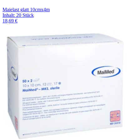
Maielast glatt 10cmx4m
Inhalt
:
20 Stück
18,69 €