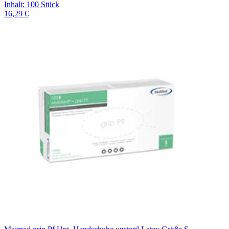
Inhalt
:
100 Stück
16,29 €