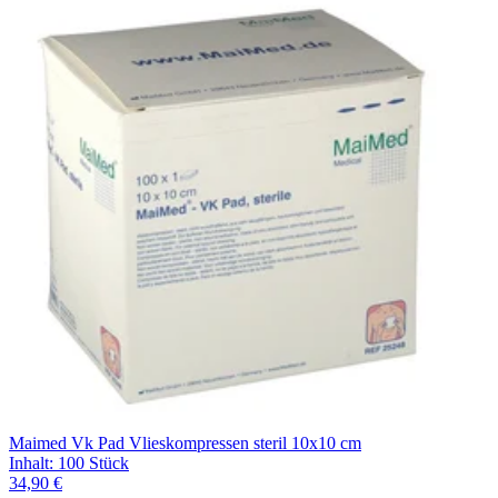
Maimed Vk Pad Vlieskompressen steril 10x10 cm
Inhalt
:
100 Stück
34,90 €