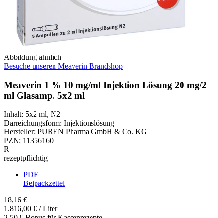
Abbildung ähnlich
Besuche unseren Meaverin Brandshop
Meaverin 1 % 10 mg/ml Injektion Lösung 20 mg/2
ml Glasamp. 5x2 ml
Inhalt
:
5x2 ml
,
N2
Darreichungsform
:
Injektionslösung
Hersteller
:
PUREN Pharma GmbH & Co. KG
PZN
:
11356160
R
rezeptpflichtig
PDF
Beipackzettel
18,16 €
1.816,00 € / Liter
2,50 € Bonus für Kassenrezepte