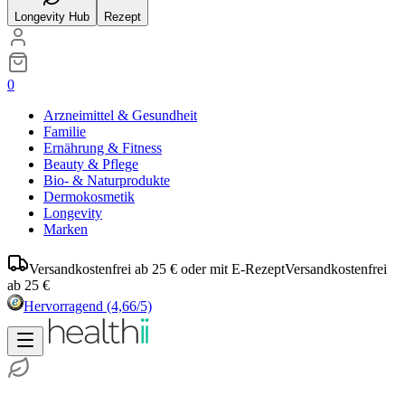
Longevity Hub
Rezept
0
Arzneimittel & Gesundheit
Familie
Ernährung & Fitness
Beauty & Pflege
Bio- & Naturprodukte
Dermokosmetik
Longevity
Marken
Versandkostenfrei ab 25 € oder mit E-Rezept
Versandkostenfrei
ab 25 €
Hervorragend
(4,66/5)