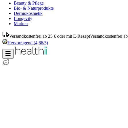
Beauty & Pflege
Bio- & Naturprodukte
Dermokosmetik
Longevity
Marken
Versandkostenfrei ab 25 € oder mit E-Rezept
Versandkostenfrei ab
Hervorragend
(4,66/5)