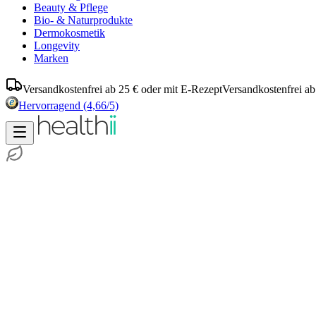
Beauty & Pflege
Bio- & Naturprodukte
Dermokosmetik
Longevity
Marken
Versandkostenfrei ab 25 € oder mit E-Rezept
Versandkostenfrei ab
Hervorragend
(4,66/5)