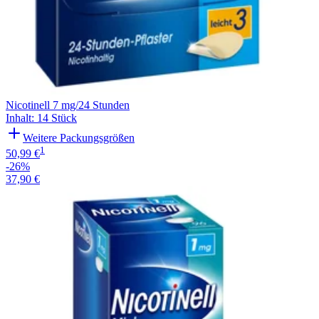
Nicotinell 7 mg/24 Stunden
Inhalt
:
14 Stück
Weitere Packungsgrößen
1
50,99 €
-26%
37,90 €