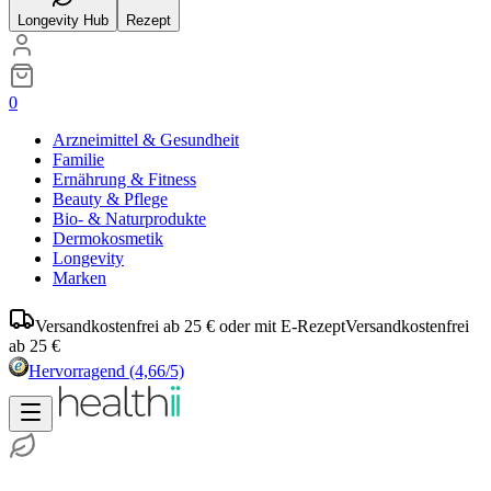
Longevity Hub
Rezept
0
Arzneimittel & Gesundheit
Familie
Ernährung & Fitness
Beauty & Pflege
Bio- & Naturprodukte
Dermokosmetik
Longevity
Marken
Versandkostenfrei ab 25 € oder mit E-Rezept
Versandkostenfrei
ab 25 €
Hervorragend
(4,66/5)