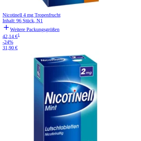
Nicotinell 4 mg Tropenfrucht
Inhalt
:
96 Stück
,
N1
Weitere Packungsgrößen
1
42,14 €
-24%
31,90 €