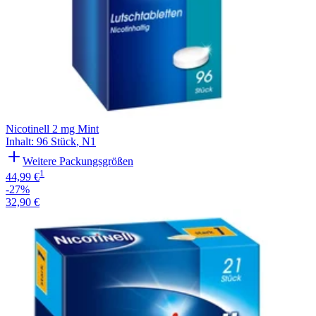
Nicotinell 2 mg Mint
Inhalt
:
96 Stück
,
N1
Weitere Packungsgrößen
1
44,99 €
-27%
32,90 €