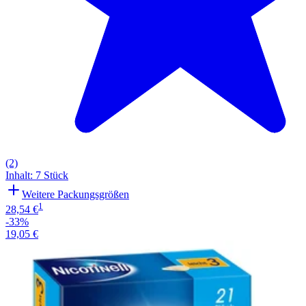
(2)
Inhalt
:
7 Stück
Weitere Packungsgrößen
1
28,54 €
-33%
19,05 €