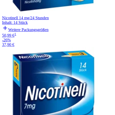
Nicotinell 14 mg/24 Stunden
Inhalt
:
14 Stück
Weitere Packungsgrößen
1
50,99 €
-26%
37,90 €