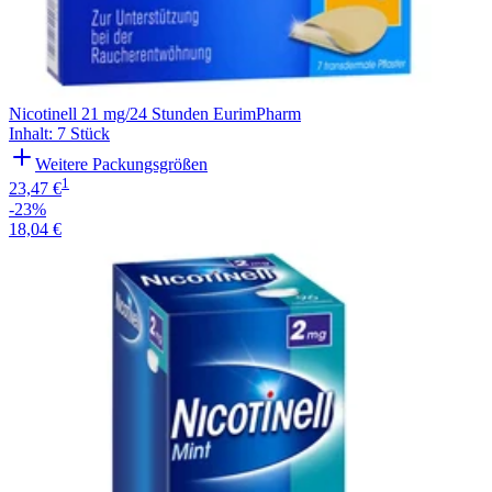
Nicotinell 21 mg/24 Stunden EurimPharm
Inhalt
:
7 Stück
Weitere Packungsgrößen
1
23,47 €
-23%
18,04 €