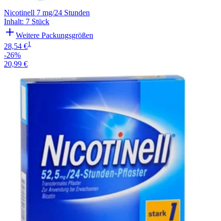
Nicotinell 7 mg/24 Stunden
Inhalt
:
7 Stück
Weitere Packungsgrößen
1
28,54 €
-26%
20,99 €