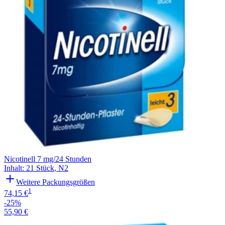
Nicotinell 7 mg/24 Stunden
Inhalt
:
21 Stück
,
N2
Weitere Packungsgrößen
1
74,15 €
-25%
55,90 €