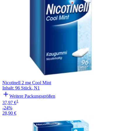
Nicotinell 2 mg Cool Mint
Inhalt
:
96 Stück
,
N1
Weitere Packungsgrößen
1
37,97 €
-24%
28,90 €