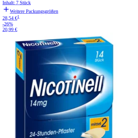
Inhalt
:
7 Stück
Weitere Packungsgrößen
1
28,54 €
-26%
20,99 €