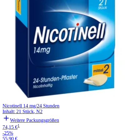
Nicotinell 14 mg/24 Stunden
Inhalt
:
21 Stück
,
N2
Weitere Packungsgrößen
1
74,15 €
-25%
55,90 €