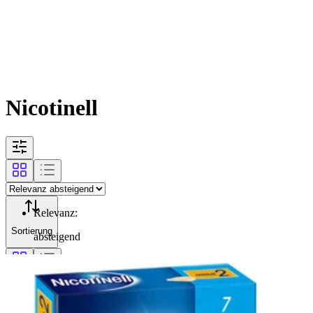
Nicotinell
Relevanz
:
Sortierung
absteigend
Filterung