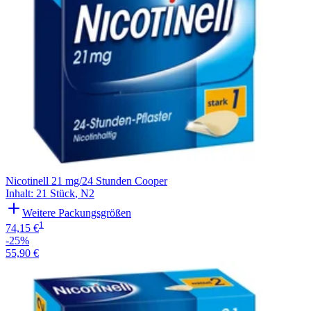
Nicotinell 21 mg/24 Stunden Cooper
Inhalt
:
21 Stück
,
N2
Weitere Packungsgrößen
1
74,15 €
-25%
55,90 €