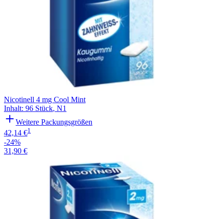
Nicotinell 4 mg Cool Mint
Inhalt
:
96 Stück
,
N1
Weitere Packungsgrößen
1
42,14 €
-24%
31,90 €