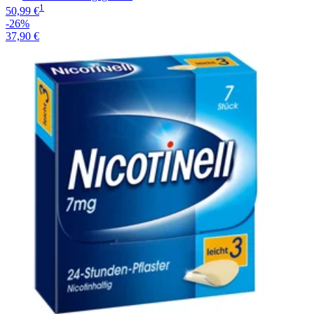
1
50,99 €
-26%
37,90 €