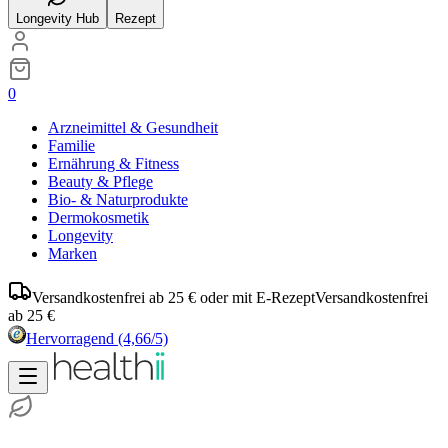
Longevity Hub
Rezept
0
Arzneimittel & Gesundheit
Familie
Ernährung & Fitness
Beauty & Pflege
Bio- & Naturprodukte
Dermokosmetik
Longevity
Marken
Versandkostenfrei ab 25 € oder mit E-Rezept
Versandkostenfrei
ab 25 €
Hervorragend
(4,66/5)