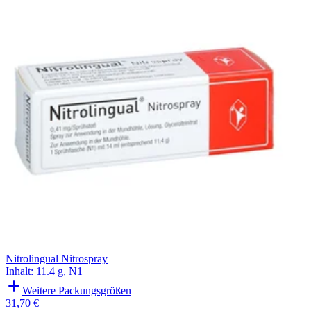
Filterung
Nitrolingual Nitrospray
Inhalt
:
11.4 g
,
N1
Weitere Packungsgrößen
31,70 €