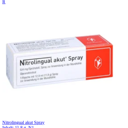
R
Nitrolingual akut Spray
Inhalt
:
11.8 g
,
N1