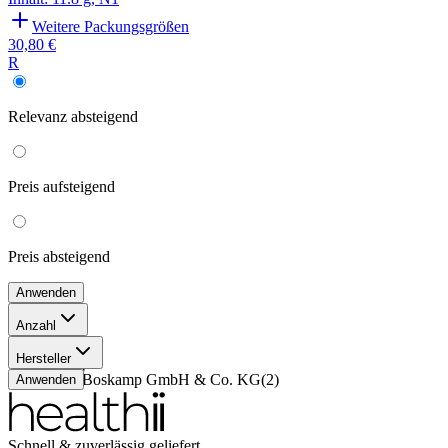
Weitere Packungsgrößen
30,80 €
R
Relevanz
absteigend
Preis
aufsteigend
Preis
absteigend
Anwenden
Anzahl
11.8 g
(
1
)
Hersteller
11.4 g
(
1
)
G. Pohl-Boskamp GmbH & Co. KG
(
2
)
Anwenden
Schnell & zuverlässig geliefert