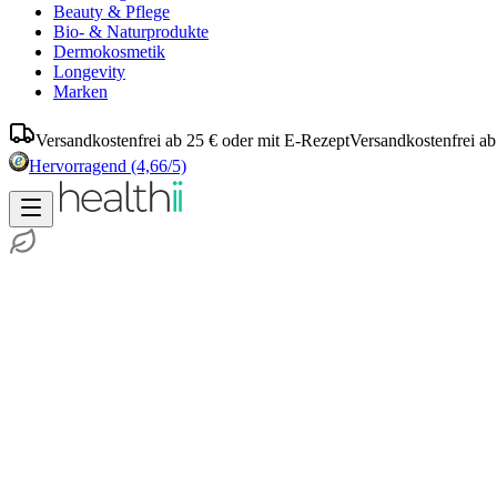
Beauty & Pflege
Bio- & Naturprodukte
Dermokosmetik
Longevity
Marken
Versandkostenfrei ab 25 € oder mit E-Rezept
Versandkostenfrei ab
Hervorragend
(4,66/5)