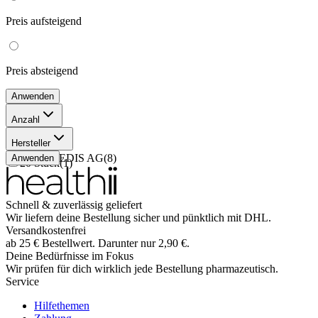
Preis
aufsteigend
Preis
absteigend
Anwenden
Anzahl
15 ml
(
3
)
Hersteller
10 ml
(
4
)
INNOMEDIS AG
(
8
)
Anwenden
20 Stück
(
1
)
Schnell & zuverlässig geliefert
Wir liefern deine Bestellung sicher und
pünktlich
mit
DHL
.
Versandkostenfrei
ab
25
€
Bestellwert. Darunter nur
2,90
€
.
Deine Bedürfnisse im Fokus
Wir prüfen für dich wirklich
jede
Bestellung pharmazeutisch.
Service
Hilfethemen