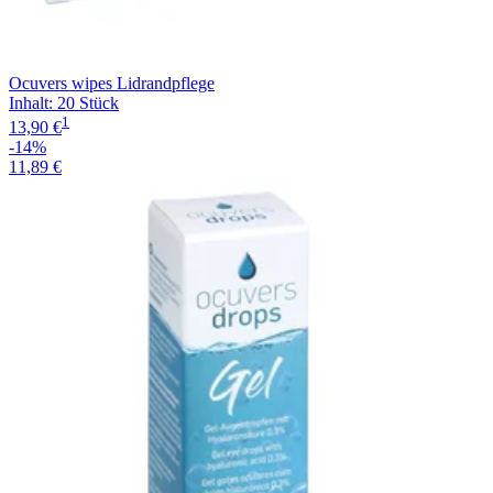
Ocuvers wipes Lidrandpflege
Inhalt
:
20 Stück
1
13,90 €
-14%
11,89 €