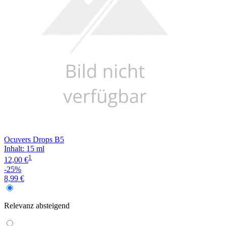
Ocuvers Drops B5
Inhalt
:
15 ml
1
12,00 €
-25%
8,99 €
Relevanz
absteigend