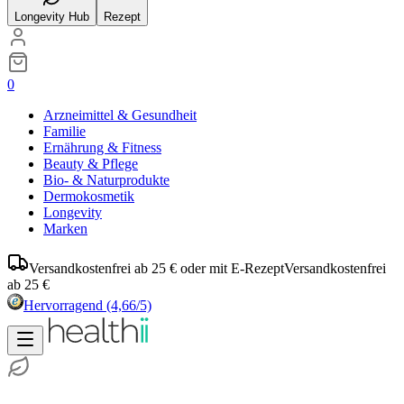
Longevity Hub
Rezept
0
Arzneimittel & Gesundheit
Familie
Ernährung & Fitness
Beauty & Pflege
Bio- & Naturprodukte
Dermokosmetik
Longevity
Marken
Versandkostenfrei ab 25 € oder mit E-Rezept
Versandkostenfrei
ab 25 €
Hervorragend
(4,66/5)