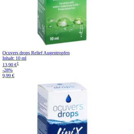
Ocuvers drops Relief Augentropfen
Inhalt
:
10 ml
1
13,90 €
-28%
9,99 €