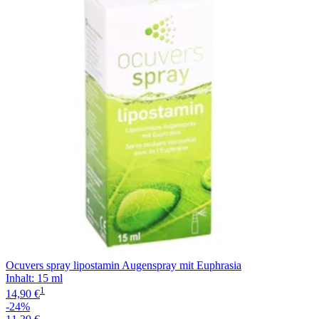
Filterung
Ocuvers spray lipostamin Augenspray mit Euphrasia
Inhalt
:
15 ml
1
14,90 €
-24%