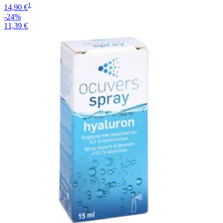
1
14,90 €
-24%
11,39 €