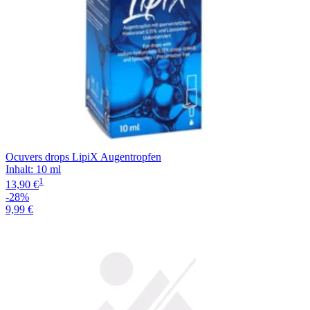
Ocuvers drops LipiX Augentropfen
Inhalt
:
10 ml
1
13,90 €
-28%
9,99 €