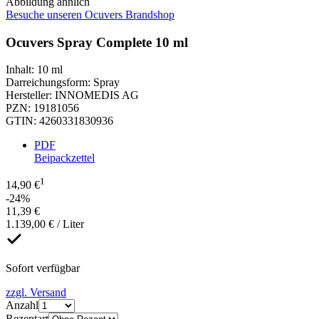
Abbildung ähnlich
Besuche unseren Ocuvers Brandshop
Ocuvers Spray Complete 10 ml
Inhalt
:
10 ml
Darreichungsform
:
Spray
Hersteller
:
INNOMEDIS AG
PZN
:
19181056
GTIN
:
4260331830936
PDF
Beipackzettel
1
14,90 €
-24%
11,39 €
1.139,00 € / Liter
Sofort verfügbar
zzgl. Versand
Anzahl
Rezeptart