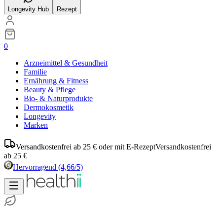
Longevity Hub
Rezept
0
Arzneimittel & Gesundheit
Familie
Ernährung & Fitness
Beauty & Pflege
Bio- & Naturprodukte
Dermokosmetik
Longevity
Marken
Versandkostenfrei ab 25 € oder mit E-Rezept
Versandkostenfrei
ab 25 €
Hervorragend
(4,66/5)