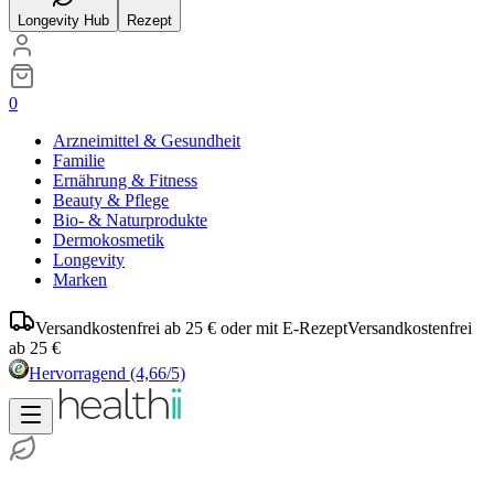
Longevity Hub
Rezept
0
Arzneimittel & Gesundheit
Familie
Ernährung & Fitness
Beauty & Pflege
Bio- & Naturprodukte
Dermokosmetik
Longevity
Marken
Versandkostenfrei ab 25 € oder mit E-Rezept
Versandkostenfrei
ab 25 €
Hervorragend
(4,66/5)