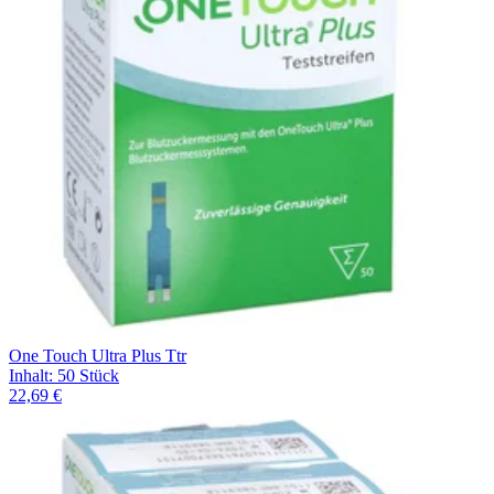
One Touch Ultra Plus Ttr
Inhalt
:
50 Stück
22,69 €