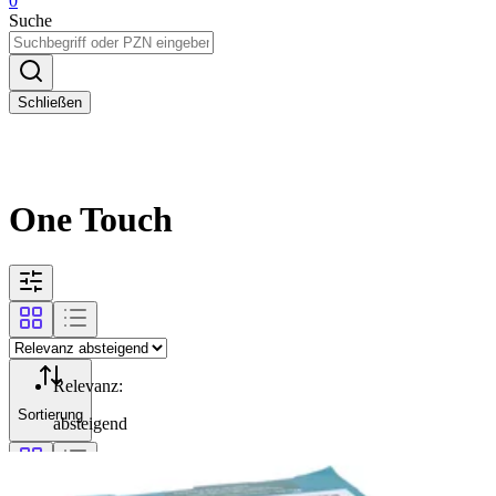
0
Suche
Schließen
One Touch
Relevanz
:
Sortierung
absteigend