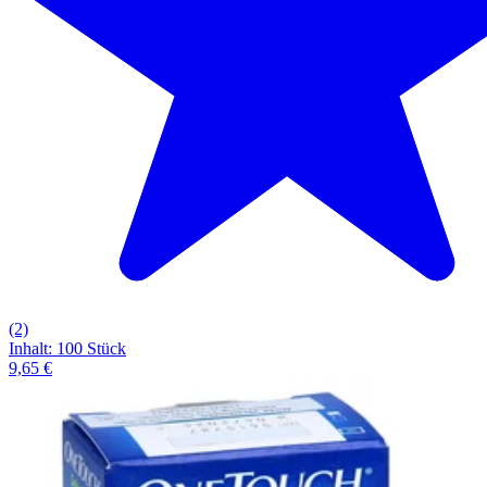
(2)
Inhalt
:
100 Stück
9,65 €