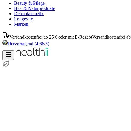
Beauty & Pflege
Bio- & Naturprodukte
Dermokosmetik
Longevity
Marken
Versandkostenfrei ab 25 € oder mit E-Rezept
Versandkostenfrei ab
Hervorragend
(4,66/5)