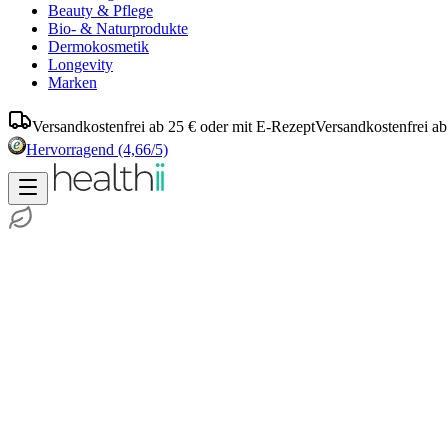
Beauty & Pflege
Bio- & Naturprodukte
Dermokosmetik
Longevity
Marken
Versandkostenfrei ab 25 € oder mit E-Rezept
Versandkostenfrei ab
Hervorragend
(4,66/5)