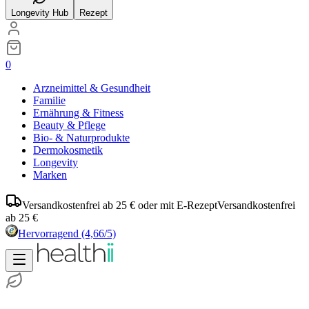
Longevity Hub
Rezept
0
Arzneimittel & Gesundheit
Familie
Ernährung & Fitness
Beauty & Pflege
Bio- & Naturprodukte
Dermokosmetik
Longevity
Marken
Versandkostenfrei ab 25 € oder mit E-Rezept
Versandkostenfrei
ab 25 €
Hervorragend
(4,66/5)