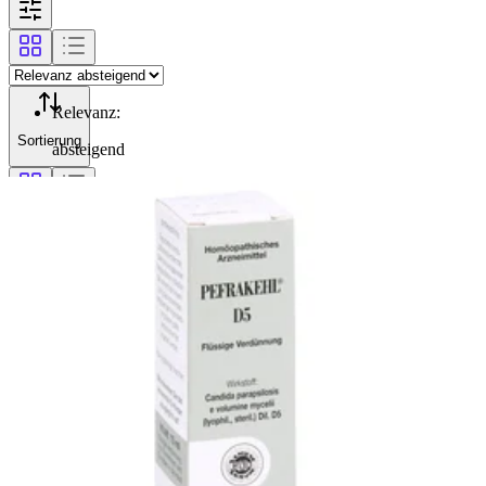
Relevanz
:
Sortierung
absteigend
Filterung