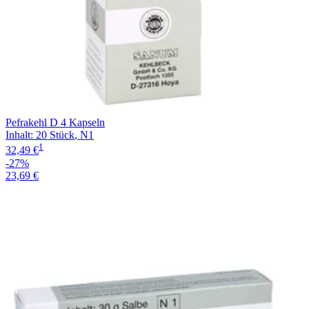
Pefrakehl D 4 Kapseln
Inhalt
:
20 Stück
,
N1
1
32,49 €
-27%
23,69 €