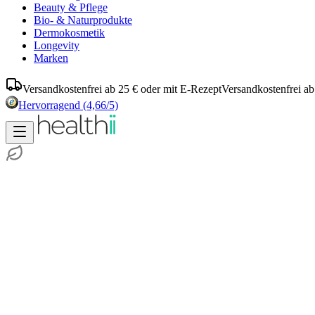
Beauty & Pflege
Bio- & Naturprodukte
Dermokosmetik
Longevity
Marken
Versandkostenfrei ab 25 € oder mit E-Rezept
Versandkostenfrei ab
Hervorragend
(4,66/5)