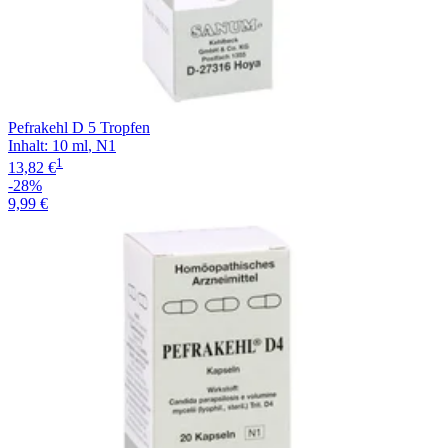
Pefrakehl D 5 Tropfen
Inhalt
:
10 ml
,
N1
1
13,82 €
-28%
9,99 €