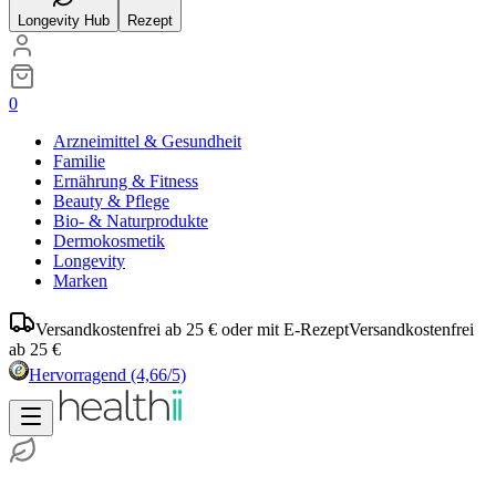
Longevity Hub
Rezept
0
Arzneimittel & Gesundheit
Familie
Ernährung & Fitness
Beauty & Pflege
Bio- & Naturprodukte
Dermokosmetik
Longevity
Marken
Versandkostenfrei ab 25 € oder mit E-Rezept
Versandkostenfrei
ab 25 €
Hervorragend
(4,66/5)