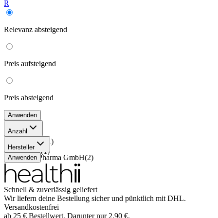
R
Relevanz
absteigend
Preis
aufsteigend
Preis
absteigend
Anwenden
Anzahl
100 Stück
(
1
)
Hersteller
20 Stück
(
1
)
Abanta Pharma GmbH
(
2
)
Anwenden
Schnell & zuverlässig geliefert
Wir liefern deine Bestellung sicher und
pünktlich
mit
DHL
.
Versandkostenfrei
ab
25
€
Bestellwert. Darunter nur
2,90
€
.