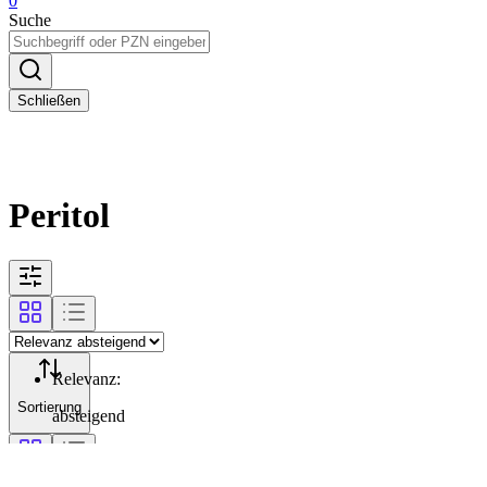
0
Suche
Schließen
Peritol
Relevanz
:
Sortierung
absteigend