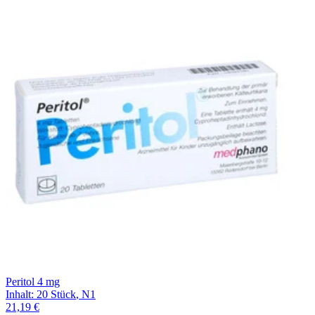
Peritol 4 mg
Inhalt
:
20 Stück
,
N1
21,19 €