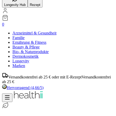
Longevity Hub
Rezept
0
Arzneimittel & Gesundheit
Familie
Ernährung & Fitness
Beauty & Pflege
Bio- & Naturprodukte
Dermokosmetik
Longevity
Marken
Versandkostenfrei ab 25 € oder mit E-Rezept
Versandkostenfrei
ab 25 €
Hervorragend
(4,66/5)