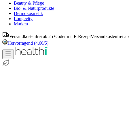
Beauty & Pflege
Bio- & Naturprodukte
Dermokosmetik
Longevity
Marken
Versandkostenfrei ab 25 € oder mit E-Rezept
Versandkostenfrei ab
Hervorragend
(4,66/5)