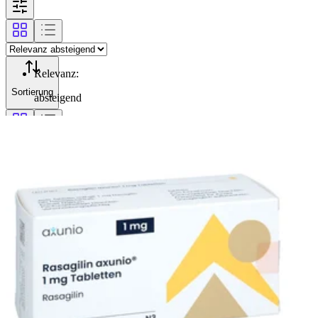
Relevanz
:
Sortierung
absteigend
Filterung