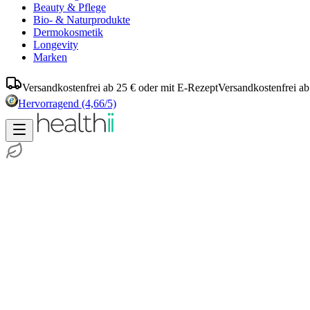
Beauty & Pflege
Bio- & Naturprodukte
Dermokosmetik
Longevity
Marken
Versandkostenfrei ab 25 € oder mit E-Rezept
Versandkostenfrei ab
Hervorragend
(4,66/5)