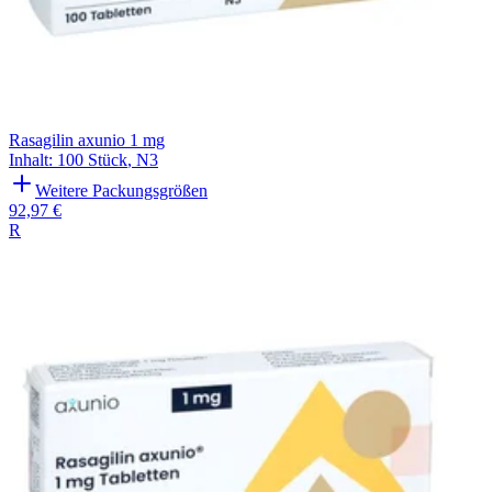
Rasagilin axunio 1 mg
Inhalt
:
100 Stück
,
N3
Weitere Packungsgrößen
92,97 €
R