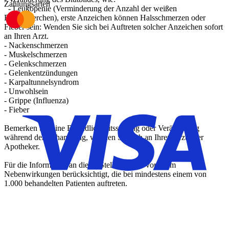
Zahlungsarten
- Leukopenie (Verminderung der Anzahl der weißen
Blutkörperchen), erste Anzeichen können Halsschmerzen oder
Fieber sein: Wenden Sie sich bei Auftreten solcher Anzeichen sofort
an Ihren Arzt.
- Nackenschmerzen
- Muskelschmerzen
- Gelenkschmerzen
- Gelenkentzündungen
- Karpaltunnelsyndrom
- Unwohlsein
- Grippe (Influenza)
- Fieber
Bemerken Sie eine Befindlichkeitsstörung oder Veränderung
während der Behandlung, wenden Sie sich an Ihren Arzt oder
Apotheker.
Für die Information an dieser Stelle werden vor allem
Nebenwirkungen berücksichtigt, die bei mindestens einem von
1.000 behandelten Patienten auftreten.