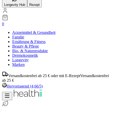
Longevity Hub
Rezept
0
Arzneimittel & Gesundheit
Familie
Ernährung & Fitness
Beauty & Pflege
Bio- & Naturprodukte
Dermokosmetik
Longevity
Marken
Versandkostenfrei ab 25 € oder mit E-Rezept
Versandkostenfrei
ab 25 €
Hervorragend
(4,66/5)