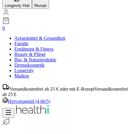
Longevity Hub
Rezept
0
Arzneimittel & Gesundheit
Familie
Ernährung & Fitness
Beauty & Pflege
Bio- & Naturprodukte
Dermokosmetik
Longevity
Marken
Versandkostenfrei ab 25 € oder mit E-Rezept
Versandkostenfrei
ab 25 €
Hervorragend
(4,66/5)