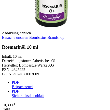
Abbildung ähnlich
Besuche unseren Bombastus Brandshop
Rosmarinöl 10 ml
Inhalt
:
10 ml
Darreichungsform
:
Ätherisches Öl
Hersteller
:
Bombastus-Werke AG
PZN
:
4645225
GTIN
:
4024671003609
PDF
Beipackzettel
PDF
Sicherheitsdatenblatt
1
10,39 €
-16%