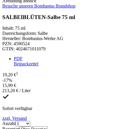
Abbildung ähnlich
Besuche unseren Bombastus Brandshop
SALBEIBLÜTEN-Salbe 75 ml
Inhalt
:
75 ml
Darreichungsform
:
Salbe
Hersteller
:
Bombastus-Werke AG
PZN
:
4590524
GTIN
:
4024671011079
PDF
Beipackzettel
1
19,20 €
-17%
15,99 €
213,20 € / Liter
Sofort verfügbar
zzgl. Versand
Anzahl
Rezeptart