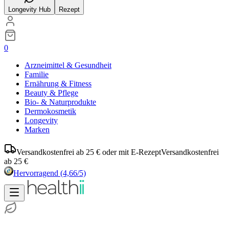
Longevity Hub
Rezept
0
Arzneimittel & Gesundheit
Familie
Ernährung & Fitness
Beauty & Pflege
Bio- & Naturprodukte
Dermokosmetik
Longevity
Marken
Versandkostenfrei ab 25 € oder mit E-Rezept
Versandkostenfrei
ab 25 €
Hervorragend
(4,66/5)