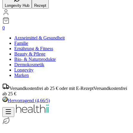
Longevity Hub
Rezept
0
Arzneimittel & Gesundheit
Familie
Ernährung & Fitness
Beauty & Pflege
Bio- & Naturprodukte
Dermokosmetik
Longevity
Marken
Versandkostenfrei ab 25 € oder mit E-Rezept
Versandkostenfrei
ab 25 €
Hervorragend
(4,66/5)