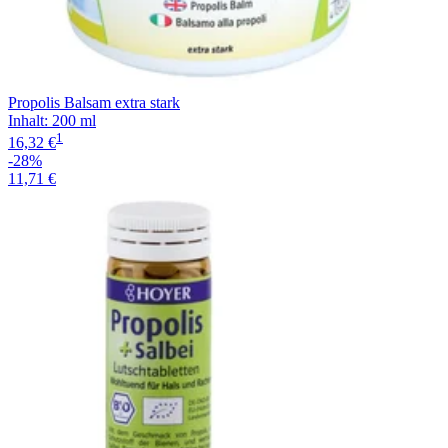
Propolis Balsam extra stark
Inhalt
:
200 ml
1
16,32 €
-28%
11,71 €