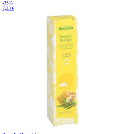
-35%
7,33 €