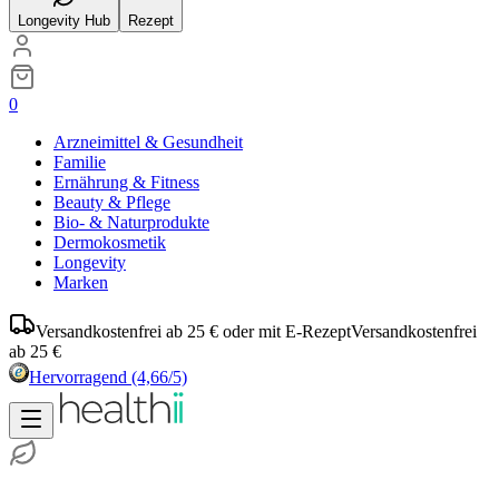
Longevity Hub
Rezept
0
Arzneimittel & Gesundheit
Familie
Ernährung & Fitness
Beauty & Pflege
Bio- & Naturprodukte
Dermokosmetik
Longevity
Marken
Versandkostenfrei ab 25 € oder mit E-Rezept
Versandkostenfrei
ab 25 €
Hervorragend
(4,66/5)