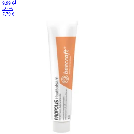
1
9,99 €
-22%
7,79 €