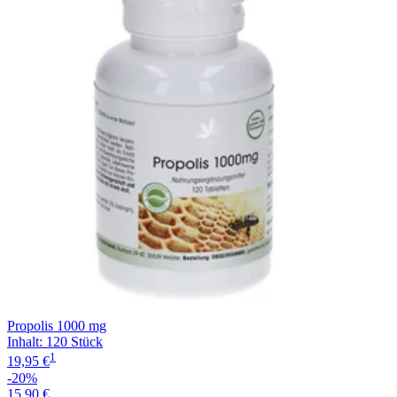
Propolis 1000 mg
Inhalt
:
120 Stück
1
19,95 €
-20%
15,90 €