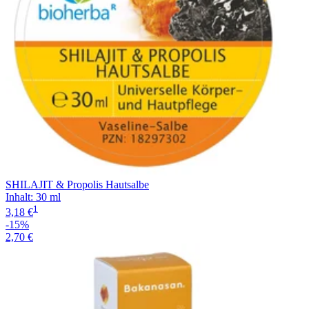
SHILAJIT & Propolis Hautsalbe
Inhalt
:
30 ml
1
3,18 €
-15%
2,70 €