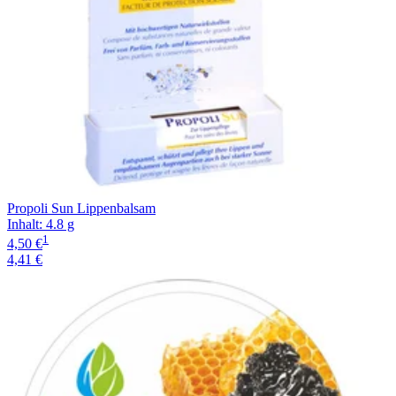
Propoli Sun Lippenbalsam
Inhalt
:
4.8 g
1
4,50 €
4,41 €