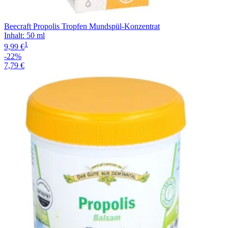
Beecraft Propolis Tropfen Mundspül-Konzentrat
Inhalt
:
50 ml
1
9,99 €
-22%
7,79 €