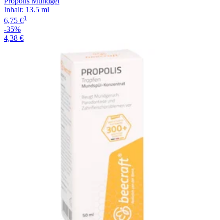
Propolis Mundgel
Inhalt
:
13.5 ml
1
6,75 €
-35%
4,38 €