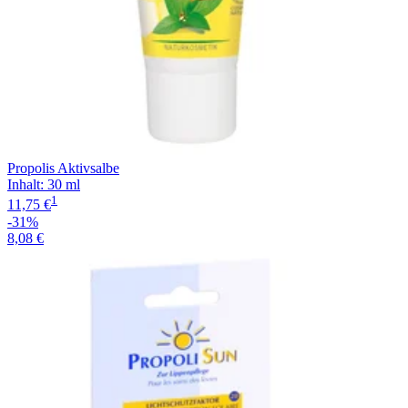
Propolis Aktivsalbe
Inhalt
:
30 ml
1
11,75 €
-31%
8,08 €