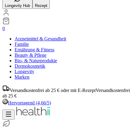
Longevity Hub
Rezept
0
Arzneimittel & Gesundheit
Familie
Ernährung & Fitness
Beauty & Pflege
Bio- & Naturprodukte
Dermokosmetik
Longevity
Marken
Versandkostenfrei ab 25 € oder mit E-Rezept
Versandkostenfrei
ab 25 €
Hervorragend
(4,66/5)