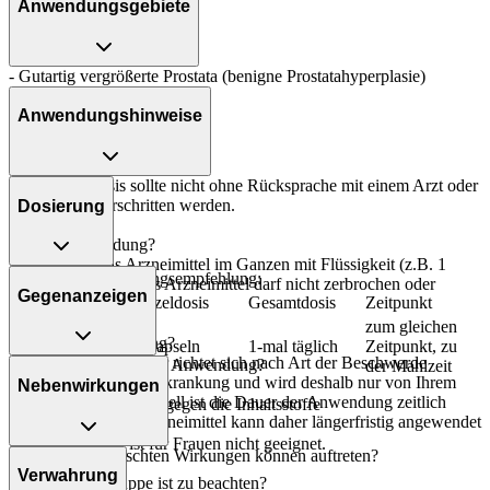
Anwendungsgebiete
- Gutartig vergrößerte Prostata (benigne Prostatahyperplasie)
Anwendungshinweise
Die Gesamtdosis sollte nicht ohne Rücksprache mit einem Arzt oder
Apotheker überschritten werden.
Dosierung
Art der Anwendung?
Nehmen Sie das Arzneimittel im Ganzen mit Flüssigkeit (z.B. 1
Allgemeine Dosierungsempfehlung:
Glas Wasser) ein. Das Arzneimittel darf nicht zerbrochen oder
Gegenanzeigen
Personenkreis
Einzeldosis
Gesamtdosis
Zeitpunkt
zerkaut werden.
zum gleichen
Dauer der Anwendung?
Erwachsene
2 Kapseln
1-mal täglich
Zeitpunkt, zu
Die Anwendungsdauer richtet sich nach Art der Beschwerde
Was spricht gegen eine Anwendung?
der Mahlzeit
und/oder Dauer der Erkrankung und wird deshalb nur von Ihrem
Nebenwirkungen
Arzt bestimmt. Prinzipiell ist die Dauer der Anwendung zeitlich
- Überempfindlichkeit gegen die Inhaltsstoffe
nicht begrenzt, das Arzneimittel kann daher längerfristig angewendet
werden.
Das Arzneimittel ist für Frauen nicht geeignet.
Welche unerwünschten Wirkungen können auftreten?
Verwahrung
Überdosierung?
Welche Altersgruppe ist zu beachten?