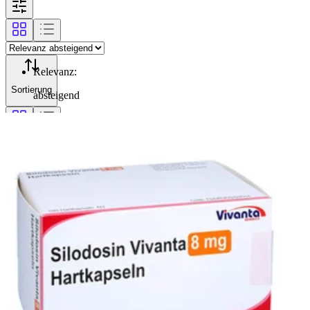
Relevanz
:
Sortierung
absteigend
Filterung