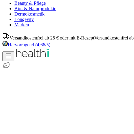
Beauty & Pflege
Bio- & Naturprodukte
Dermokosmetik
Longevity
Marken
Versandkostenfrei ab 25 € oder mit E-Rezept
Versandkostenfrei ab
Hervorragend
(4,66/5)