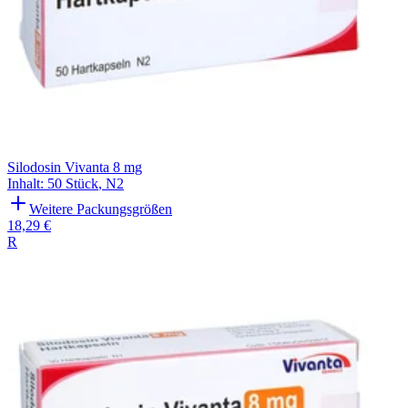
Silodosin Vivanta 8 mg
Inhalt
:
50 Stück
,
N2
Weitere Packungsgrößen
18,29 €
R