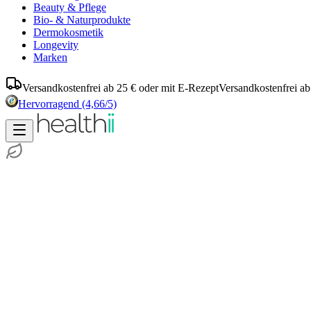
Beauty & Pflege
Bio- & Naturprodukte
Dermokosmetik
Longevity
Marken
Versandkostenfrei ab 25 € oder mit E-Rezept
Versandkostenfrei ab
Hervorragend
(4,66/5)