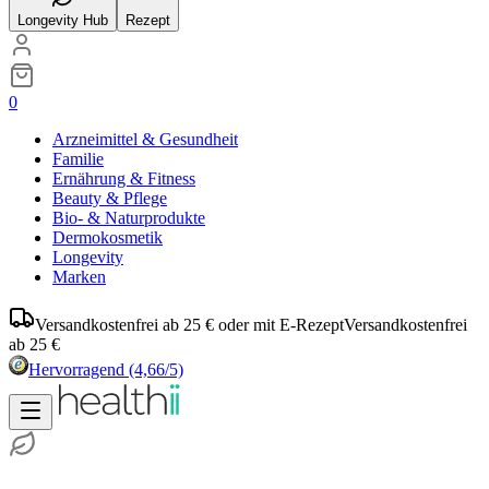
Longevity Hub
Rezept
0
Arzneimittel & Gesundheit
Familie
Ernährung & Fitness
Beauty & Pflege
Bio- & Naturprodukte
Dermokosmetik
Longevity
Marken
Versandkostenfrei ab 25 € oder mit E-Rezept
Versandkostenfrei
ab 25 €
Hervorragend
(4,66/5)