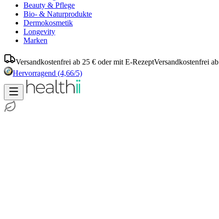
Beauty & Pflege
Bio- & Naturprodukte
Dermokosmetik
Longevity
Marken
Versandkostenfrei ab 25 € oder mit E-Rezept
Versandkostenfrei ab
Hervorragend
(4,66/5)