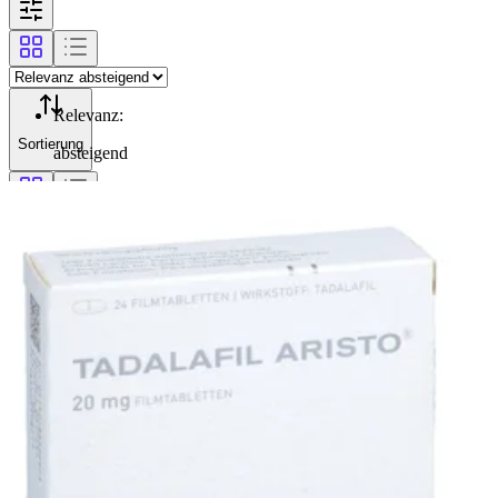
Relevanz
:
Sortierung
absteigend
Filterung