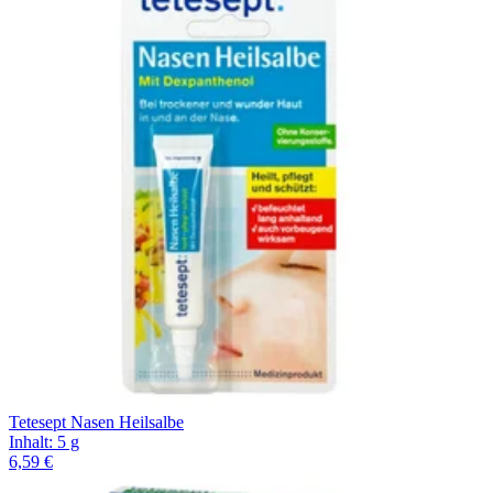
Tetesept Nasen Heilsalbe
Inhalt
:
5 g
6,59 €