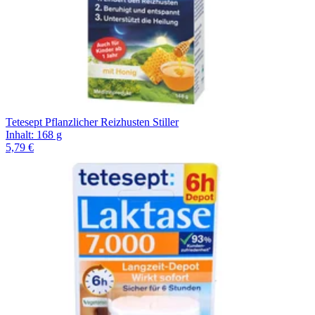
Tetesept Pflanzlicher Reizhusten Stiller
Inhalt
:
168 g
5,79 €