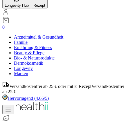
Longevity Hub
Rezept
0
Arzneimittel & Gesundheit
Familie
Ernährung & Fitness
Beauty & Pflege
Bio- & Naturprodukte
Dermokosmetik
Longevity
Marken
Versandkostenfrei ab 25 € oder mit E-Rezept
Versandkostenfrei
ab 25 €
Hervorragend
(4,66/5)