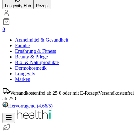
Longevity Hub
Rezept
0
Arzneimittel & Gesundheit
Familie
Ernährung & Fitness
Beauty & Pflege
Bio- & Naturprodukte
Dermokosmetik
Longevity
Marken
Versandkostenfrei ab 25 € oder mit E-Rezept
Versandkostenfrei
ab 25 €
Hervorragend
(4,66/5)