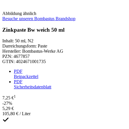
Abbildung ähnlich
Besuche unseren Bombastus Brandshop
Zinkpaste Bw weich 50 ml
Inhalt
:
50 ml
,
N2
Darreichungsform
:
Paste
Hersteller
:
Bombastus-Werke AG
PZN
:
4677857
GTIN
:
4024671001735
PDF
Beipackzettel
PDF
Sicherheitsdatenblatt
1
7,25 €
-27%
5,29 €
105,80 € / Liter