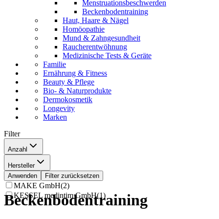
Menstruationsbeschwerden
Beckenbodentraining
Haut, Haare & Nägel
Homöopathie
Mund & Zahngesundheit
Raucherentwöhnung
Medizinische Tests & Geräte
Familie
Ernährung & Fitness
Beauty & Pflege
Bio- & Naturprodukte
Dermokosmetik
Longevity
Marken
Filter
Anzahl
1 Stück
(
4
)
Hersteller
3 Stück
(
1
)
Owen Mumford GmbH
(
2
)
Anwenden
Filter zurücksetzen
MAKE GmbH
(
2
)
KESSEL medintim GmbH
(
1
)
Beckenbodentraining