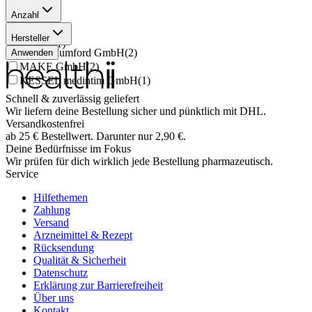
Anzahl
1 Stück
(
4
)
Hersteller
3 Stück
(
1
)
Owen Mumford GmbH
(
2
)
Anwenden
MAKE GmbH
(
2
)
KESSEL medintim GmbH
(
1
)
Schnell & zuverlässig geliefert
Wir liefern deine Bestellung sicher und
pünktlich
mit
DHL
.
Versandkostenfrei
ab
25
€
Bestellwert. Darunter nur
2,90
€
.
Deine Bedürfnisse im Fokus
Wir prüfen für dich wirklich
jede
Bestellung pharmazeutisch.
Service
Hilfethemen
Zahlung
Versand
Arzneimittel & Rezept
Rücksendung
Qualität & Sicherheit
Datenschutz
Erklärung zur Barrierefreiheit
Über uns
Kontakt