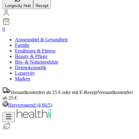
Longevity Hub
Rezept
0
Arzneimittel & Gesundheit
Familie
Ernährung & Fitness
Beauty & Pflege
Bio- & Naturprodukte
Dermokosmetik
Longevity
Marken
Versandkostenfrei ab 25 € oder mit E-Rezept
Versandkostenfrei
ab 25 €
Hervorragend
(4,66/5)