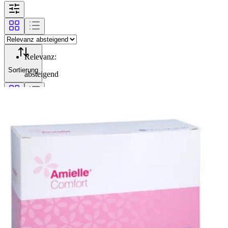
Relevanz
:
Sortierung
absteigend
Filterung