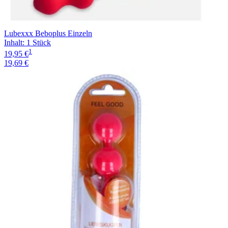
Lubexxx Beboplus Einzeln
Inhalt
:
1 Stück
1
19,95 €
19,69 €