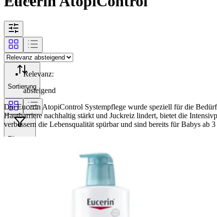
Eucerin AtopiControl
Relevanz
:
Sortierung
absteigend
Die Eucerin AtopiControl Systempflege wurde speziell für die Bedür
Hautbarriere nachhaltig stärkt und Juckreiz lindert, bietet die Inten
verbessern die Lebensqualität spürbar und sind bereits für Babys ab 
Filterung