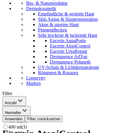
Bio- & Naturprodukte
Dermokosmetik
Empfindliche & gestörte Haut
Skin Aging & Hautregeneration
Akne & unreine Haut
Pigmentflecken
Sehr trockene & juckende Haut
Eucerin AquaPorin
Eucerin AtopiControl
Eucerin UreaRepair
Dermasence AdTop
Dermasence Polaneth
UV-Schutz & Lichtdermatologie
Rötungen & Rosazea
Longevity
Marken
Filter
Anzahl
40 ml
(
1
)
Hersteller
50 ml
(
2
)
Beiersdorf AG Eucerin
(
8
)
Anwenden
Filter zurücksetzen
100 ml
(
1
)
400 ml
(
3
)
75 ml
(
1
)