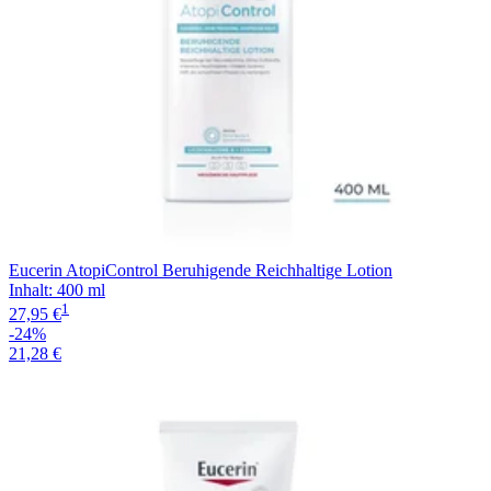
Eucerin AtopiControl Beruhigende Reichhaltige Lotion
Inhalt
:
400 ml
1
27,95 €
-24%
21,28 €