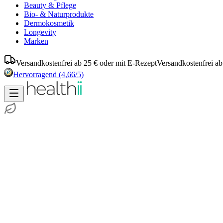
Beauty & Pflege
Bio- & Naturprodukte
Dermokosmetik
Longevity
Marken
Versandkostenfrei ab 25 € oder mit E-Rezept
Versandkostenfrei ab
Hervorragend
(4,66/5)